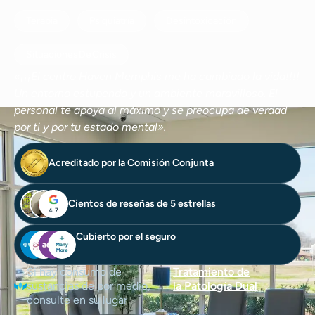
Terapia
Psiquiatría
Desintoxicación
Situaciones De Crisis
«¡¡¡El centro Haven Memphis me ha cambiado la vida!!!!
Un entorno estupendo y un ambiente maravilloso. El
personal te apoya al máximo y se preocupa de verdad
por ti y por tu estado mental».
Acreditado por la Comisión Conjunta
Cientos de reseñas de 5 estrellas
4.7
Cubierto por el seguro
Si hay consumo de
Tratamiento de
sustancias de por medio,
la Patología Dual
consulte en su lugar