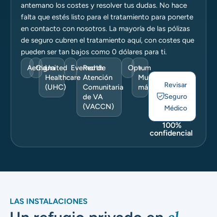
antemano los costes y resolver tus dudas. No hace
falta que estés listo para el tratamiento para ponerte
en contacto con nosotros. La mayoría de las pólizas
de seguro cubren el tratamiento aquí, con costes que
pueden ser tan bajos como 0 dólares para ti.
Aetna
Cigna
United
Evernorth
Red de
Optum
+
Healthcare
Atención
Muchos
Revisar
(UHC)
Comunitaria
más
Seguro
de VA
(VACCN)
Médico
100%
confidencial
LAS INSTALACIONES