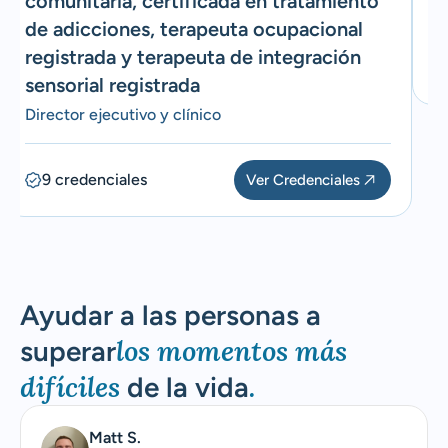
comunitaria, certificada en tratamiento
Di
de adicciones, terapeuta ocupacional
registrada y terapeuta de integración
sensorial registrada
Director ejecutivo y clínico
9 credenciales
Ver Credenciales
Nakitha Scott-Davis, máster en
Ciencias, consejera profesional
licenciada, consejera nacional
Ayudar a las personas a
certificada, certificada en salud
los momentos más
superar
mental comunitaria, certificada
difíciles
.
de la vida
en tratamiento de adicciones,
terapeuta ocupacional registrada
Matt S.