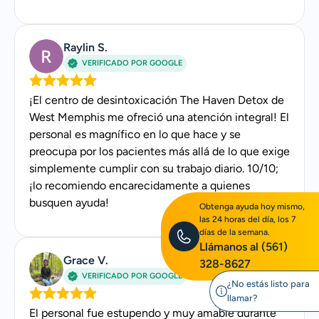
Exdirectora del programa «Healthy Start
Initiative» del Centro de Operaciones de
Raylin S.
Emergencia (EOC) del condado de Mississippi,
VERIFICADO POR GOOGLE
donde puso en marcha programas dirigidos a
mujeres, hombres, mujeres embarazadas,
¡El centro de desintoxicación The Haven Detox de
madres en el posparto, niños y apoyo a la
West Memphis me ofreció una atención integral! El
población activa de la comunidad
personal es magnífico en lo que hace y se
preocupa por los pacientes más allá de lo que exige
Formación y titulación
simplemente cumplir con su trabajo diario. 10/10;
Máster en Ciencias en Servicios Humanos con
¡lo recomiendo encarecidamente a quienes
busquen ayuda!
especialización en Asesoramiento en Salud
Obtenga ayuda hoy mismo,
las 24 horas del día, los 7
Mental, impartido por el programa de
días de la semana.
asesoramiento de la Universidad de Capella,
Llámanos al
(561)
acreditado por la CACREP
Grace V.
328-8627
Licenciatura en Psicología con especialización
VERIFICADO POR GOOGLE
¿No estás listo para
secundaria en Estudios Familiares
llamar?
El personal fue estupendo y muy amable durante
Interdisciplinarios por la Universidad Estatal de