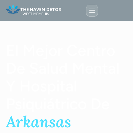
THE HAVEN DETOX
- WEST MEMPHIS
El Mejor Centro
The Haven Detox West Memphis es un centro de
tratamiento residencial acreditado por la Comisión
Conjunta, situado en West Memphis (Arkansas), que
De Salud Mental
presta servicio al área metropolitana de Memphis, el este
de Arkansas, el oeste de Tennessee y el norte de Misisipi,
Y Hospital
incluyendo Memphis, Marion, Jackson, Dyersburg,
Southaven y Olive Branch. Los programas están
separados clínicamente en función de la salud mental, el
Psiquiátrico De
consumo de sustancias y el diagnóstico dual, y cuentan
con pruebas farmacogenómicas GeneSight® y
Arkansas
supervisión médica las 24 horas del día, los 7 días de la
semana, durante todo el proceso de desintoxicación bajo
supervisión médica.