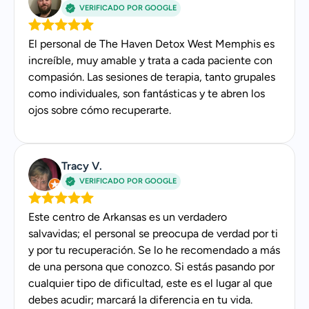
y terapeuta de integración
VERIFICADO POR GOOGLE
sensorial registrada
El personal de The Haven Detox West Memphis es
Nakitha es una terapeuta titulada con más de dos
increíble, muy amable y trata a cada paciente con
décadas de experiencia en el tratamiento de la
compasión. Las sesiones de terapia, tanto grupales
salud mental y seis certificaciones especializadas,
como individuales, son fantásticas y te abren los
ojos sobre cómo recuperarte.
entre las que se incluyen el asesoramiento clínico,
el tratamiento de la ansiedad y el coaching de
bienestar. Además, está acreditada en
modalidades terapéuticas avanzadas, como la
Tracy V.
VERIFICADO POR GOOGLE
terapia EMDR para el tratamiento del trauma.
Experiencia
Este centro de Arkansas es un verdadero
salvavidas; el personal se preocupa de verdad por ti
Más de 20 años de experiencia en el ámbito de
y por tu recuperación. Se lo he recomendado a más
la salud mental
de una persona que conozco. Si estás pasando por
Experiencia en la atención a bebés, niños en
cualquier tipo de dificultad, este es el lugar al que
edad preescolar, niños, adolescentes, adultos y
debes acudir; marcará la diferencia en tu vida.
personas mayores