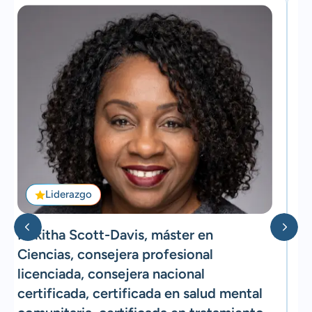
Liderazgo
Nakitha Scott-Davis, máster en
T
Ciencias, consejera profesional
S
licenciada, consejera nacional
c
certificada, certificada en salud mental
(