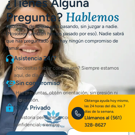
¿Tienes Alguna
Hablemos
Pregunta?
Hablemos de lo que está pasando, sin juzgar a nadie.
(Nosotros también hemos pasado por eso). Nadie sabrá
que has preguntado y no hay ningún compromiso de
llamar.
Asistencia 24/7
¿Necesitas hablar con alguien? Siempre estamos
aquí, de día o de noche.
Sin compromiso
Haz preguntas, obtén orientación, sin presión ni
obligación.
Obtenga ayuda hoy mismo,
100% Privado
las 24 horas del día, los 7
días de la semana.
Tu historia permanece con nosotros. Apoyo
Llámanos al
(561)
confidencial, siempre.
328-8627