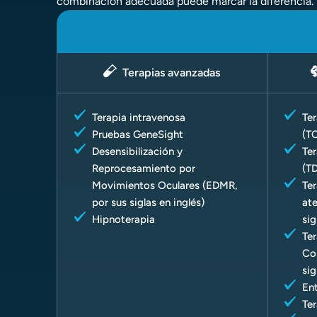
combinación adecuada puede marcar la diferencia.
Terapias avanzadas
Terapia intravenosa
Te
Pruebas GeneSight
(T
Desensibilización y
Ter
Reprocesamiento por
(T
Movimientos Oculares (EDMR,
Ter
por sus siglas en inglés)
ate
Hipnoterapia
sig
Ter
Co
sig
Ent
Ter