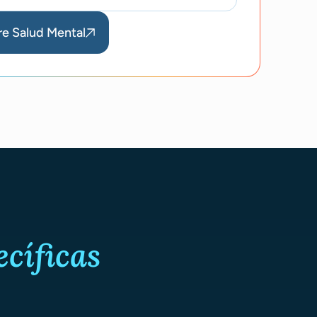
re Salud Mental
ecíficas