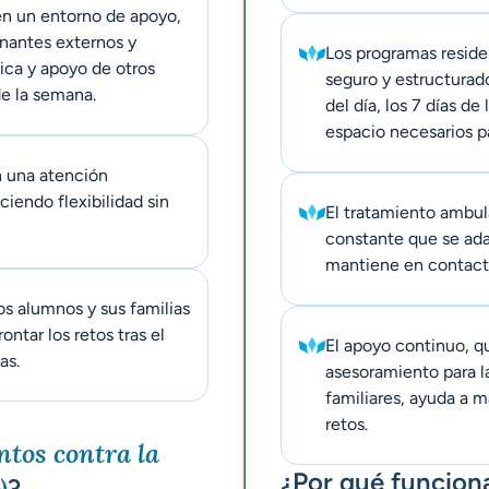
 en un entorno de apoyo,
nantes externos y
Los programas reside
ica y apoyo de otros
seguro y estructurad
de la semana.
del día, los 7 días de
espacio necesarios pa
n una atención
ciendo flexibilidad sin
El tratamiento ambula
constante que se adap
mantiene en contacto
os alumnos y sus familias
ntar los retos tras el
El apoyo continuo, q
as.
asesoramiento para l
familiares, ayuda a m
retos.
ntos contra la
¿Por qué funcion
)
?