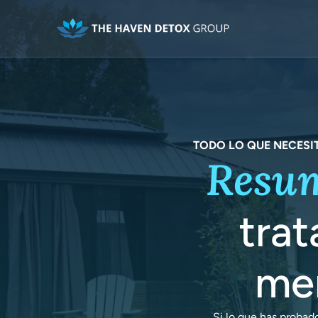
TODO LO QUE NECESIT
Resu
trat
men
Si lo que has probad