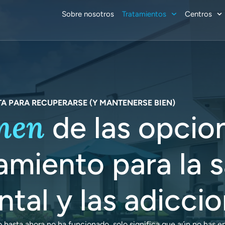
Sobre nosotros
Tratamientos
Centros
A PARA RECUPERARSE (Y MANTENERSE BIEN)
men
de las opcio
amiento para la 
tal y las adicci
o hasta ahora no ha funcionado, solo significa que aún no has 