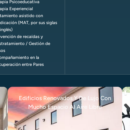
apia Psicoeducativa
apia Experiencial
tamiento asistido con
icación (MAT, por sus siglas
inglés)
vención de recaídas y
stratamiento / Gestión de
sos
ompañamiento en la
uperación entre Pares
Edificios Renovados Y De Lujo Con
Mucho Espacio Al Aire Libre