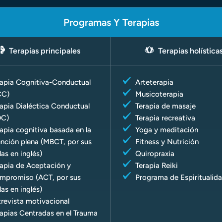
Programas Y Terapias
Terapias principales
Terapias holística
rapia Cognitiva-Conductual
Arteterapia
CC)
Musicoterapia
apia Dialéctica Conductual
Terapia de masaje
DC)
Terapia recreativa
apia cognitiva basada en la
Yoga y meditación
nción plena (MBCT, por sus
Fitness y Nutrición
las en inglés)
Quiropraxia
apia de Aceptación y
Terapia Reiki
mpromiso (ACT, por sus
Programa de Espiritualid
las en inglés)
revista motivacional
apias Centradas en el Trauma