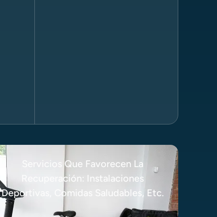
Servicios Que Favorecen La
Recuperación: Instalaciones
Deportivas, Comidas Saludables, Etc.