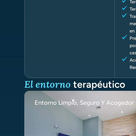
Ter
Ter
Tra
med
en 
Pre
po
ca
Ac
Rec
El entorno
terapéutico
Entorno Limpio, Seguro Y Acogedor