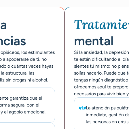
Tratamie
la
ncias
mental
s opiáceos, los estimulantes
Si la ansiedad, la depresi
a apoderarse de ti, no
te están dificultando el dí
ado o cuántas veces hayas
sientes tú mismo: no piens
la estructura, las
solías hacerlo. Puede que t
iz sin drogas ni alcohol.
tengas ningún diagnóstico 
ofrecemos aquí te proporcio
necesarios para vivir bien y
nte garantiza que el
orma segura, con el
La atención psiquiátr
 y el agobio emocional.
inmediata, gestión d
las personas en crisis