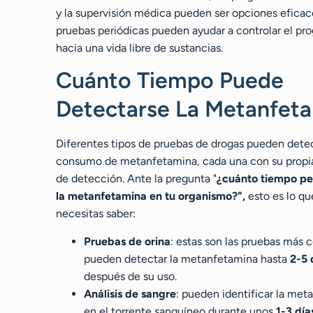
y la supervisión médica pueden ser opciones eficac
pruebas periódicas pueden ayudar a controlar el pr
hacia una vida libre de sustancias.
Cuánto Tiempo Puede
Detectarse La Metanfet
Diferentes tipos de pruebas de drogas pueden detec
consumo de metanfetamina, cada una con su propi
de detección. Ante la pregunta "
¿cuánto tiempo p
la metanfetamina en tu organismo?",
esto es lo qu
necesitas saber:
Pruebas de orina
: estas son las pruebas más
pueden detectar la metanfetamina hasta
2-5 
después de su uso.
Análisis de sangre
: pueden identificar la me
en el torrente sanguíneo durante unos
1-3 día