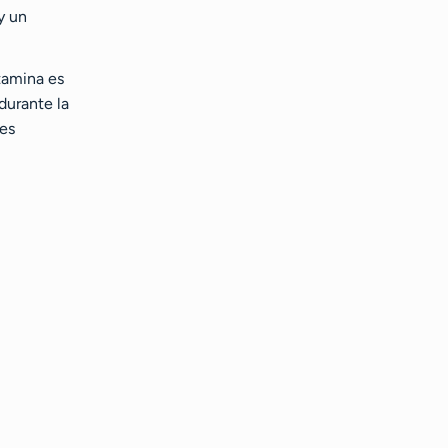
 y un
tamina es
durante la
les