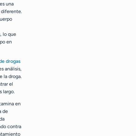
es una
diferente.
uerpo
, lo que
mpo en
 de drogas
s análisis,
e la droga.
trar el
 largo.
tamina en
a de
uda
ndo contra
ratamiento