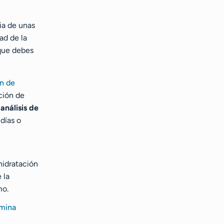
ia de unas
ad de la
 que debes
n de
ción de
,
análisis de
días o
 hidratación
 la
mo.
amina
,