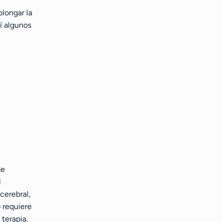
longar la
í algunos
de
l
cerebral,
o requiere
 terapia.