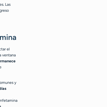
es. Las
ogreso
amina
tar el
a ventana
ermanece
e
 comunes y
días
tanfetamina
s
.