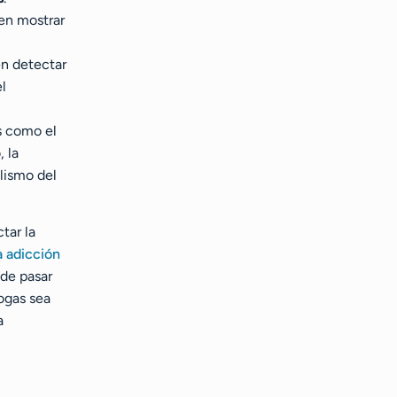
den mostrar
en detectar
l
s como el
 la
lismo del
tar la
a adicción
ede pasar
ogas sea
a