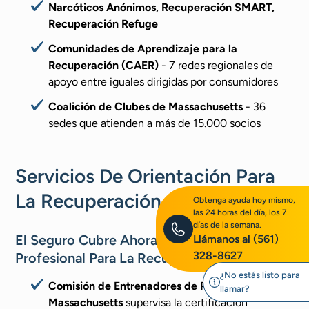
Narcóticos Anónimos, Recuperación SMART,
Recuperación Refuge
Comunidades de Aprendizaje para la
Recuperación (CAER)
- 7 redes regionales de
apoyo entre iguales dirigidas por consumidores
Coalición de Clubes de Massachusetts
- 36
sedes que atienden a más de 15.000 socios
Servicios De Orientación Para
La Recuperación
Obtenga ayuda hoy mismo,
las 24 horas del día, los 7
días de la semana.
El Seguro Cubre Ahora El Asesoramiento
Llámanos al
(561)
328-8627
Profesional Para La Recuperación:
¿No estás listo para
Comisión de Entrenadores de Recuperación de
llamar?
Massachusetts
supervisa la certificación