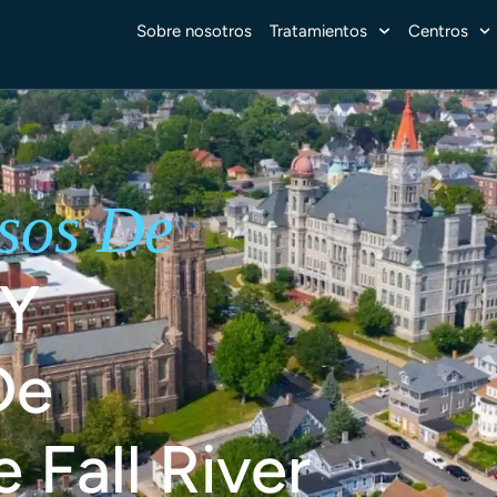
Sobre nosotros
Tratamientos
Centros
sos De
 Y
De
 Fall River