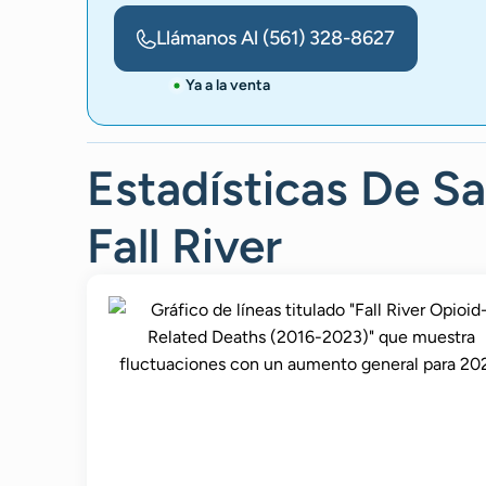
Llámanos Al
(561) 328-8627
Ya a la venta
Estadísticas De S
Fall River