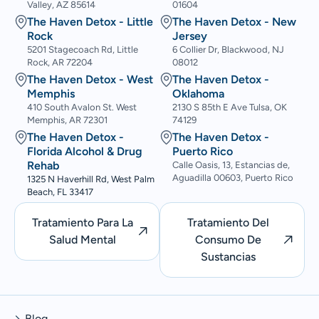
Valley, AZ 85614
01604
The Haven Detox - Little
The Haven Detox - New
Rock
Jersey
5201 Stagecoach Rd, Little
6 Collier Dr, Blackwood, NJ
Rock, AR 72204
08012
The Haven Detox - West
The Haven Detox -
Memphis
Oklahoma
410 South Avalon St. West
2130 S 85th E Ave Tulsa, OK
Memphis, AR 72301
74129
The Haven Detox -
The Haven Detox -
Florida Alcohol & Drug
Puerto Rico
Rehab
Calle Oasis, 13, Estancias de,
Aguadilla 00603, Puerto Rico
1325 N Haverhill Rd, West Palm
Beach, FL 33417
Tratamiento Para La
Tratamiento Del
Salud Mental
Consumo De
Sustancias
Blog