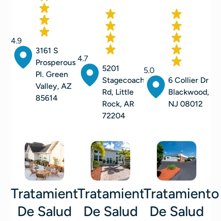
4.9
3161 S
4.7
Prosperous
5201
5.0
Pl. Green
Stagecoach
6 Collier Dr
Valley, AZ
Rd, Little
Blackwood,
85614
Rock, AR
NJ 08012
72204
Tratamiento
Tratamiento
Tratamiento
De Salud
De Salud
De Salud