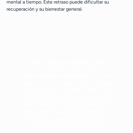
mental a tiempo. Este retraso puede dificultar su
recuperación y su bienestar general.
Las ideas erróneas más
comunes sobre las
enfermedades mentales -como
que no son reales, que están
causadas por la debilidad, que
duran toda la vida, que están
relacionadas con la violencia o
que están ausentes en los
jóvenes- pueden dificultar la
comprensión y el apoyo.