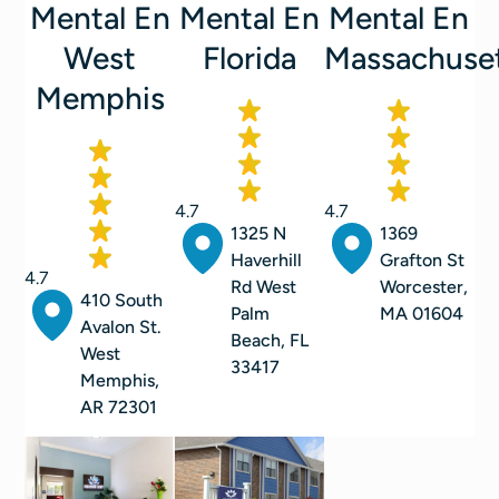
Mental En
Mental En
Mental En
West
Florida
Massachuse
Memphis
4.7
4.7
1325 N
1369
Haverhill
Grafton St
4.7
Rd West
Worcester,
410 South
Palm
MA 01604
Avalon St.
Beach, FL
West
33417
Memphis,
AR 72301