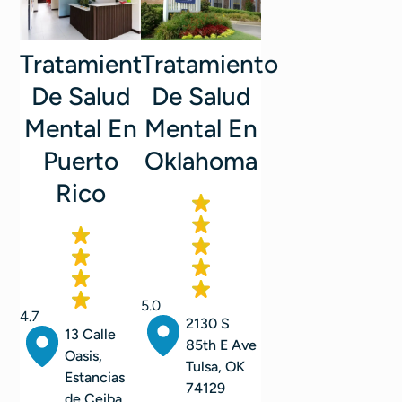
Tratamiento
Tratamiento
De Salud
De Salud
Mental En
Mental En
Oklahoma
Puerto
Rico
5.0
4.7
2130 S
13 Calle
85th E Ave
Oasis,
Tulsa, OK
Estancias
74129
de Ceiba