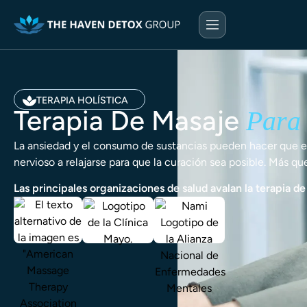
TERAPIA HOLÍSTICA
Terapia De Masaje
Para 
La ansiedad y el consumo de sustancias pueden hacer que el c
nervioso a relajarse para que la curación sea posible. Más qu
Las principales organizaciones de salud avalan la terapia d