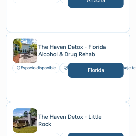
Arizona
The Haven Detox - Florida
Alcohol & Drug Rehab
Espacio disponible
Seguros aceptados
Masaje te
Florida
The Haven Detox - Little
Rock