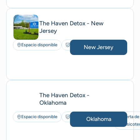
The Haven Detox - New
Jersey
Espacio disponible
Seguros aceptados
New Jersey
The Haven Detox -
Oklahoma
Espacio disponible
Seguros aceptados
Oferta de
Oklahoma
musicoter