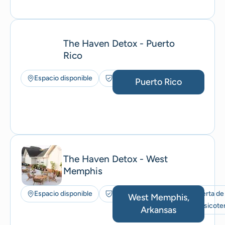
The Haven Detox - Puerto
Rico
Espacio disponible
Seguros aceptados
Puerto Rico
The Haven Detox - West
Memphis
Espacio disponible
Seguros aceptados
Oferta de
West Memphis,
musicoter
Arkansas