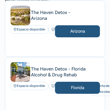
The Haven Detox -
Arizona
Espacio disponible
Seguros aceptados
Arizona
The Haven Detox - Florida
Alcohol & Drug Rehab
Espacio disponible
Seguros aceptados
Oferta de
Florida
musicoter