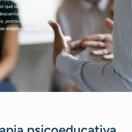
or qué las pequeñas
escarrila los buenos
, podrás dejar de culparte
e adapten a tu vida.
apia psicoeducativa