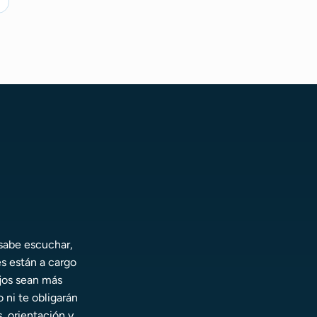
 sabe escuchar,
es están a cargo
jos sean más
o ni te obligarán
s, orientación y