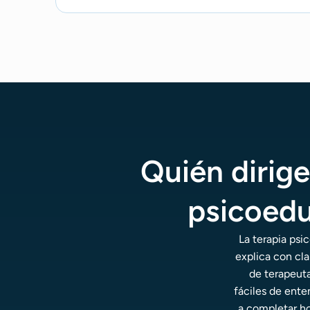
Quién dirige
psicoedu
La terapia psi
explica con cla
de terapeut
fáciles de enten
a completar hoj