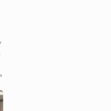
r
o
no